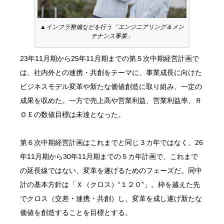
▲インフラ整備などを行う「エンジニアリング＆メン
テナンス事業」
23年11月期から25年11月期までの第５次中期経営計画で
は、社内外との連携・共創をテーマに、事業成長に向けた
ビジネスモデル変革や新たな価値創造に取り組み、一定の
成果を収めた。一方で売上高や営業利益、営業利益率、Ｒ
ＯＥの数値目標は未達となった。
第６次中期経営計画はこれまでと同じ３カ年ではなく、26
年11月期から30年11月期までの５カ年計画で、これまで
の延長線ではない、変革を遂げるためのフェーズだ。同中
計の基本方針は「Ｘ（クロス）“１２０”」。枠を越えた先
でクロス（交差・連携・共創）し、変革を成し遂げ新たな
価値を創造することを目標とする。