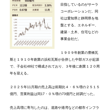
目指しているのがサーラ
コーポレーションだ。同
社は愛知県と静岡県を地
盤とする、エネルギー、
建築・土木、住宅などの
事業会社だ。
１９０９年創業の豊橋瓦
斯と１９１０年創業の浜松瓦斯が合併した中部ガスが起源
で、子会社48社で構成されており、３年後に創業１２０周
年を迎える。
２０２５年11月期の売上高は前期比４・６％増の２５１５
億円、営業利益は同17・０％増の73億円と好調だった。
売上高増に寄与したのは、道路や港湾などの都市インフラ