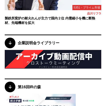
5351・プライム市場
品川リフラ
製鉄所窯炉の耐火れんが主力で国内２位 内需縮小を機に断熱
材、先端機材を拡大
企業説明会ライブラリー
第16回IRの森