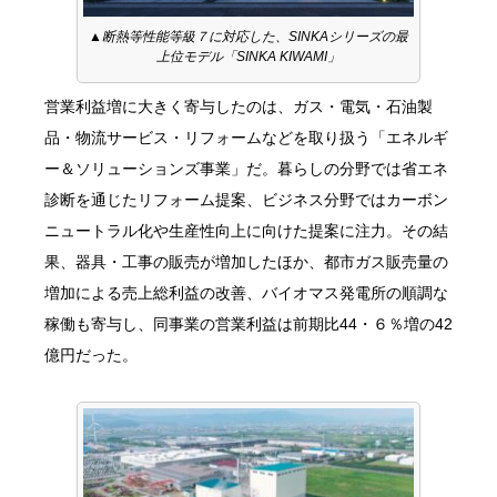
▲断熱等性能等級７に対応した、SINKAシリーズの最
上位モデル「SINKA KIWAMI」
営業利益増に大きく寄与したのは、ガス・電気・石油製
品・物流サービス・リフォームなどを取り扱う「エネルギ
ー＆ソリューションズ事業」だ。暮らしの分野では省エネ
診断を通じたリフォーム提案、ビジネス分野ではカーボン
ニュートラル化や生産性向上に向けた提案に注力。その結
果、器具・工事の販売が増加したほか、都市ガス販売量の
増加による売上総利益の改善、バイオマス発電所の順調な
稼働も寄与し、同事業の営業利益は前期比44・６％増の42
億円だった。