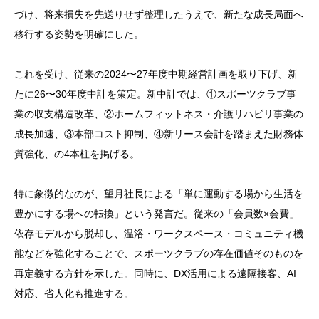
づけ、将来損失を先送りせず整理したうえで、新たな成長局面へ
移行する姿勢を明確にした。
これを受け、従来の2024〜27年度中期経営計画を取り下げ、新
たに26〜30年度中計を策定。新中計では、①スポーツクラブ事
業の収支構造改革、②ホームフィットネス・介護リハビリ事業の
成長加速、③本部コスト抑制、④新リース会計を踏まえた財務体
質強化、の4本柱を掲げる。
特に象徴的なのが、望月社長による「単に運動する場から生活を
豊かにする場への転換」という発言だ。従来の「会員数×会費」
依存モデルから脱却し、温浴・ワークスペース・コミュニティ機
能などを強化することで、スポーツクラブの存在価値そのものを
再定義する方針を示した。同時に、DX活用による遠隔接客、AI
対応、省人化も推進する。