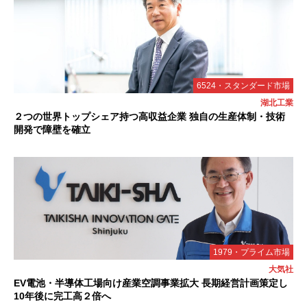
6524・スタンダード市場
湖北工業
２つの世界トップシェア持つ高収益企業 独自の生産体制・技術
開発で障壁を確立
1979・プライム市場
大気社
EV電池・半導体工場向け産業空調事業拡大 長期経営計画策定し
10年後に完工高２倍へ