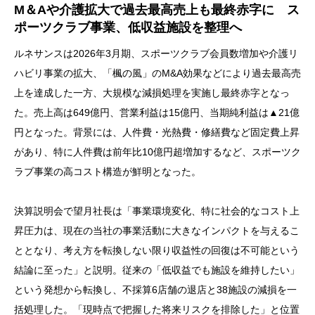
M＆Aや介護拡大で過去最高売上も最終赤字に ス
ポーツクラブ事業、低収益施設を整理へ
ルネサンスは2026年3月期、スポーツクラブ会員数増加や介護リ
ハビリ事業の拡大、「楓の風」のM&A効果などにより過去最高売
上を達成した一方、大規模な減損処理を実施し最終赤字となっ
た。売上高は649億円、営業利益は15億円、当期純利益は▲21億
円となった。背景には、人件費・光熱費・修繕費など固定費上昇
があり、特に人件費は前年比10億円超増加するなど、スポーツク
ラブ事業の高コスト構造が鮮明となった。
決算説明会で望月社長は「事業環境変化、特に社会的なコスト上
昇圧力は、現在の当社の事業活動に大きなインパクトを与えるこ
ととなり、考え方を転換しない限り収益性の回復は不可能という
結論に至った」と説明。従来の「低収益でも施設を維持したい」
という発想から転換し、不採算6店舗の退店と38施設の減損を一
括処理した。「現時点で把握した将来リスクを排除した」と位置