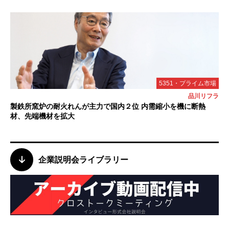
5351・プライム市場
品川リフラ
製鉄所窯炉の耐火れんが主力で国内２位 内需縮小を機に断熱
材、先端機材を拡大
企業説明会ライブラリー