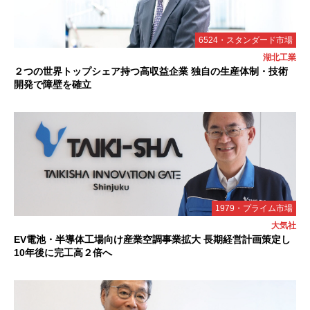
6524・スタンダード市場
湖北工業
２つの世界トップシェア持つ高収益企業 独自の生産体制・技術
開発で障壁を確立
1979・プライム市場
大気社
EV電池・半導体工場向け産業空調事業拡大 長期経営計画策定し
10年後に完工高２倍へ