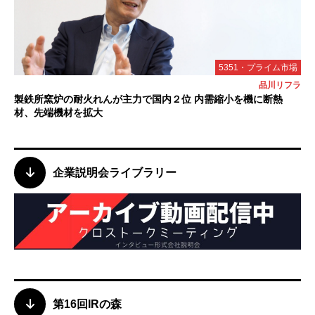
5351・プライム市場
品川リフラ
製鉄所窯炉の耐火れんが主力で国内２位 内需縮小を機に断熱
材、先端機材を拡大
企業説明会ライブラリー
第16回IRの森