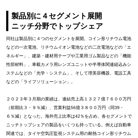
製品別に４セグメント展開
ニッチ分野でトップシェア
同社は製品別に４つのセグメントを展開。コイン形リチウム電池
などの一次電池、リチウムイオン電池などの二次電池などの「エ
ネルギー」、建築・建材用テープや工業用ゴム製品などの「機能
性部材料」、車載カメラ用レンズユニットや半導体関連組込みシ
ステムなどの「光学・システム」、そして理美容機器、電設工具
などの「ライフソリューション」。
２０２３年３月期の業績は、連結売上高１３２７億７６００万円
（前期比３・９％減）、営業利益56億３８００万円（同39・
６％減）となった。海外売上比率は42％を占め、各セグメントで
ニッチトップシェアの製品をいくつも持っている。例えば自動車
関連では、タイヤ空気圧監視システム用の耐熱コイン形リチウム