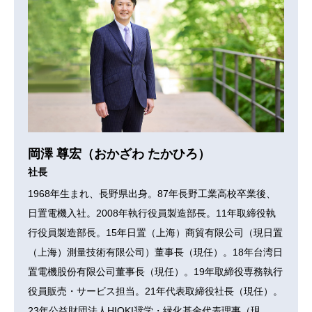
岡澤 尊宏（おかざわ たかひろ）
社長
1968年生まれ、長野県出身。87年長野工業高校卒業後、
日置電機入社。2008年執行役員製造部長。11年取締役執
行役員製造部長。15年日置（上海）商貿有限公司（現日置
（上海）測量技術有限公司）董事長（現任）。18年台湾日
置電機股份有限公司董事長（現任）。19年取締役専務執行
役員販売・サービス担当。21年代表取締役社長（現任）。
23年公益財団法人HIOKI奨学・緑化基金代表理事（現