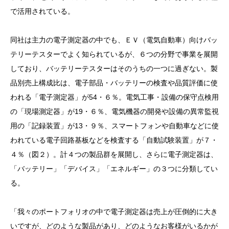
で活用されている。
同社は主力の電子測定器の中でも、ＥＶ（電気自動車）向けバッ
テリーテスターでよく知られているが、６つの分野で事業を展開
しており、バッテリーテスターはそのうちの一つに過ぎない。製
品別売上構成比は、電子部品・バッテリーの検査や品質評価に使
われる「電子測定器」が54・６％。電気工事・設備の保守点検用
の「現場測定器」が19・６％、電気機器の開発や設備の異常監視
用の「記録装置」が13・９％、スマートフォンや自動車などに使
われている電子回路基板などを検査する「自動試験装置」が７・
４％（図２）。計４つの製品群を展開し、さらに電子測定器は、
「バッテリー」「デバイス」「エネルギー」の３つに分類してい
る。
「我々のポートフォリオの中で電子測定器は売上が圧倒的に大き
いですが、どのような製品があり、どのようなお客様がいるかが