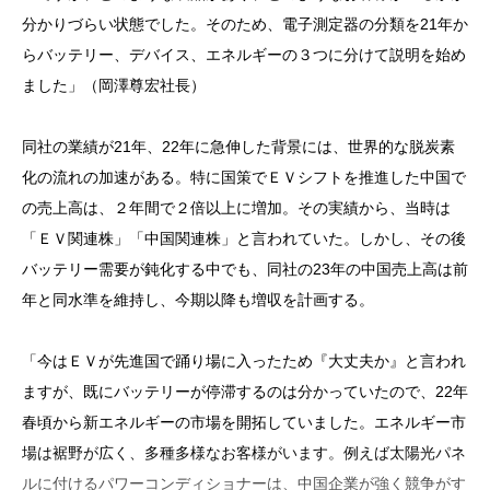
分かりづらい状態でした。そのため、電子測定器の分類を21年か
らバッテリー、デバイス、エネルギーの３つに分けて説明を始め
ました」（岡澤尊宏社長）
同社の業績が21年、22年に急伸した背景には、世界的な脱炭素
化の流れの加速がある。特に国策でＥＶシフトを推進した中国で
の売上高は、２年間で２倍以上に増加。その実績から、当時は
「ＥＶ関連株」「中国関連株」と言われていた。しかし、その後
バッテリー需要が鈍化する中でも、同社の23年の中国売上高は前
年と同水準を維持し、今期以降も増収を計画する。
「今はＥＶが先進国で踊り場に入ったため『大丈夫か』と言われ
ますが、既にバッテリーが停滞するのは分かっていたので、22年
春頃から新エネルギーの市場を開拓していました。エネルギー市
場は裾野が広く、多種多様なお客様がいます。例えば太陽光パネ
ルに付けるパワーコンディショナーは、中国企業が強く競争がす