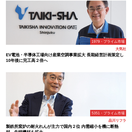
1979・プライム市場
大気社
EV電池・半導体工場向け産業空調事業拡大 長期経営計画策定し
10年後に完工高２倍へ
5351・プライム市場
品川リフラ
製鉄所窯炉の耐火れんが主力で国内２位 内需縮小を機に断熱