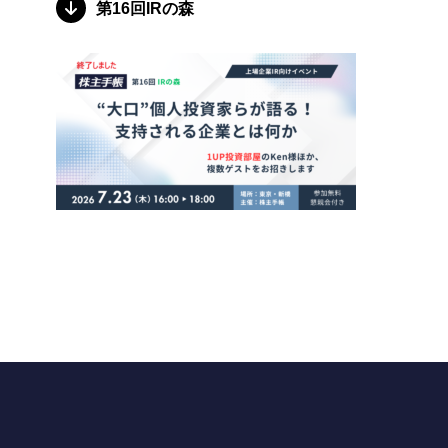
第16回IRの森