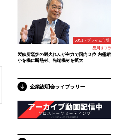
5351・プライム市場
品川リフラ
製鉄所窯炉の耐火れんが主力で国内２位 内需縮
小を機に断熱材、先端機材を拡大
企業説明会ライブラリー