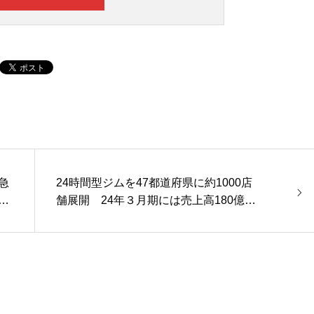
急
24時間型ジムを47都道府県に約1000店
で
舗展開 24年３月期には売上高180億、
営業利益40億円目指す