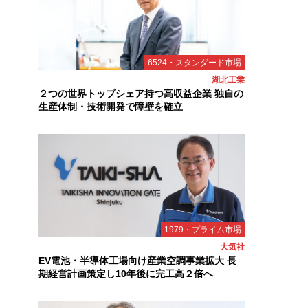
6524・スタンダード市場
湖北工業
２つの世界トップシェア持つ高収益企業 独自の
生産体制・技術開発で障壁を確立
1979・プライム市場
大気社
EV電池・半導体工場向け産業空調事業拡大 長
期経営計画策定し10年後に完工高２倍へ