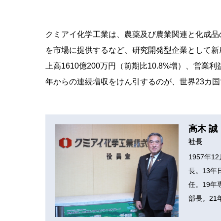
クミアイ化学工業は、農薬及び農業関連と化成品の
を市場に提供するなど、研究開発型企業として新農
上高1610億200万円（前期比10.8%増）、営業利
年からの連続増収をけん引するのが、世界23カ
高木 誠
社長
1957年
長。13
任。19年
部長。21