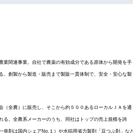
農業関連事業。自社で農薬の有効成分である原体から開発を手
る。創製から製造・販売まで製販一貫体制で、安全・安心な製
会（全農）に販売し、そこから約５００あるローカルＪＡを通
れる。全農系メーカーのうち、同社はトップの売上規模を誇
一発剤は国内シェアNo.１）や水稲用省力製剤「豆つぶ剤」な