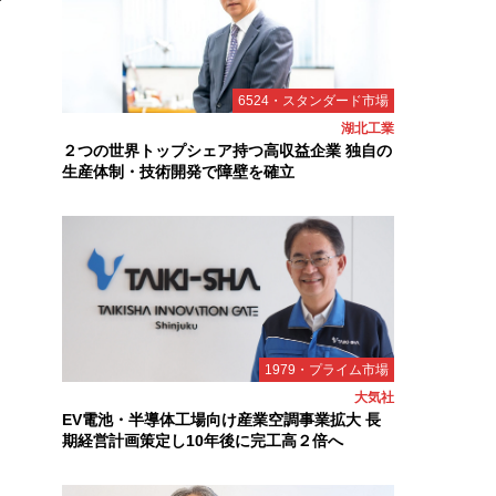
6524・スタンダード市場
湖北工業
２つの世界トップシェア持つ高収益企業 独自の
生産体制・技術開発で障壁を確立
1979・プライム市場
大気社
EV電池・半導体工場向け産業空調事業拡大 長
期経営計画策定し10年後に完工高２倍へ