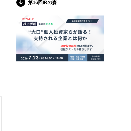
第16回IRの森