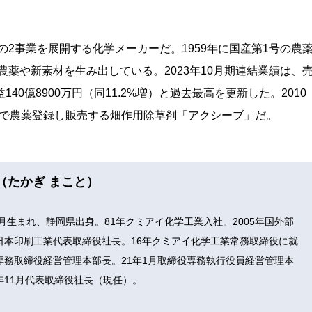
2事業を展開する化学メーカーだ。1959年に国産第1号の農
薬や新素材を生み出している。2023年10月期連結業績は、
益140億8900万円（同11.2%増）と過去最高を更新した。2010
国で農薬登録し販売する畑作用除草剤「アクシーブ」だ。
（たかぎ まこと）
12月生まれ、静岡県出身。81年クミアイ化学工業入社。2005年国外部
年日本印刷工業代表取締役社長。16年クミアイ化学工業常務取締役に就
専務取締役経営管理本部長。21年1月取締役専務執行役員経営管理本
年11月代表取締役社長（現任）。