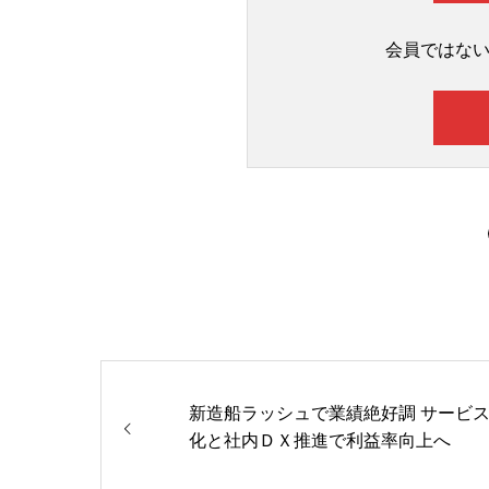
会員ではな
新造船ラッシュで業績絶好調 サービ
化と社内ＤＸ推進で利益率向上へ