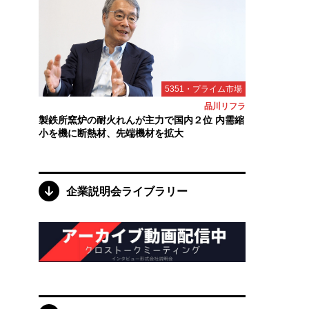
5351・プライム市場
品川リフラ
製鉄所窯炉の耐火れんが主力で国内２位 内需縮
小を機に断熱材、先端機材を拡大
企業説明会ライブラリー