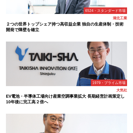
6524・スタンダード市場
湖北工業
２つの世界トップシェア持つ高収益企業 独自の生産体制・技術
開発で障壁を確立
1979・プライム市場
大気社
EV電池・半導体工場向け産業空調事業拡大 長期経営計画策定し
10年後に完工高２倍へ