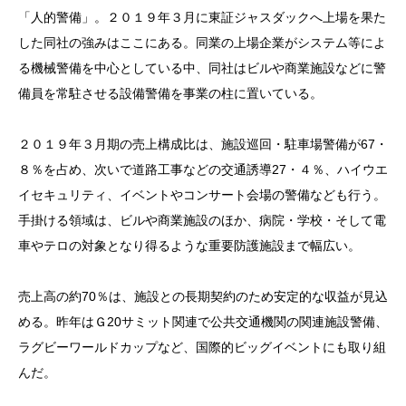
「人的警備」。２０１９年３月に東証ジャスダックへ上場を果た
した同社の強みはここにある。同業の上場企業がシステム等によ
る機械警備を中心としている中、同社はビルや商業施設などに警
備員を常駐させる設備警備を事業の柱に置いている。
２０１９年３月期の売上構成比は、施設巡回・駐車場警備が67・
８％を占め、次いで道路工事などの交通誘導27・４％、ハイウエ
イセキュリティ、イベントやコンサート会場の警備なども行う。
手掛ける領域は、ビルや商業施設のほか、病院・学校・そして電
車やテロの対象となり得るような重要防護施設まで幅広い。
売上高の約70％は、施設との長期契約のため安定的な収益が見込
める。昨年はＧ20サミット関連で公共交通機関の関連施設警備、
ラグビーワールドカップなど、国際的ビッグイベントにも取り組
んだ。