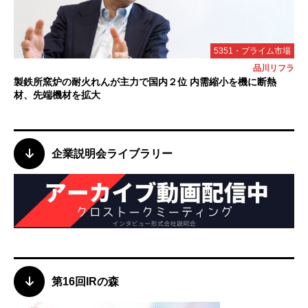
5351・プライム市場
品川リフラ
製鉄所窯炉の耐火れんが主力で国内２位 内需縮小を機に断熱
材、先端機材を拡大
企業説明会ライブラリー
第16回IRの森