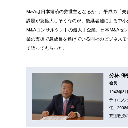
M&Aは日本経済の救世主となるか─。平成の「失
課題が急拡大しそうなのが、後継者難による中小
M&Aコンサルタントの最大手企業、日本M&A
業の支援で急成長を遂げている同社のビジネスモ
て語ってもらった。
分林 保
会長
1943年
ティに入社
任。20
茶道教授