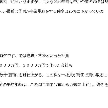
0期目に当たりますが、ちょうど30年前は中小企業の75％は
ろが最近は子供が事業承継をする確率は26％に下がっていま
ぐ時代です。では専務・常務といった社員
０００万円、３０００万円で作った会社も
は数十億円にも跳ね上がる。この株を一社員が時価で買い取るこ
の平均年齢は、この23年間で47歳から69歳に上昇し、決断