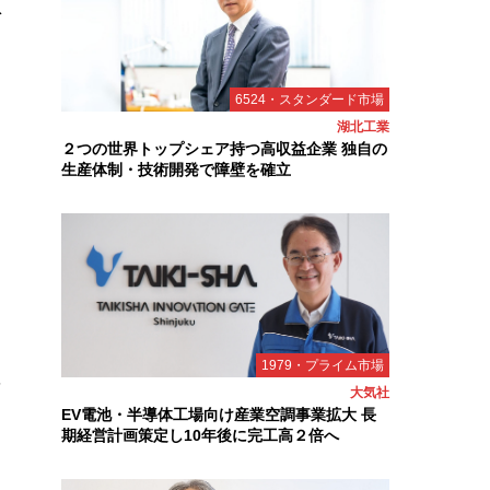
息
6524・スタンダード市場
湖北工業
２つの世界トップシェア持つ高収益企業 独自の
生産体制・技術開発で障壁を確立
1979・プライム市場
を
大気社
EV電池・半導体工場向け産業空調事業拡大 長
期経営計画策定し10年後に完工高２倍へ