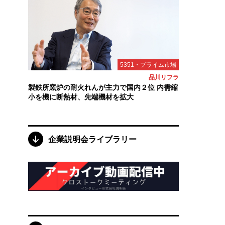
5351・プライム市場
品川リフラ
製鉄所窯炉の耐火れんが主力で国内２位 内需縮
小を機に断熱材、先端機材を拡大
企業説明会ライブラリー