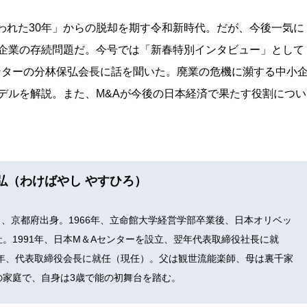
われた30年」からの脱却を期す令和新時代。だが、今後一気に
企業の存続問題だ。今号では「新春特別インタビュー」として
センターの分林保弘会長に話を聞いた。廃業の危機に瀕する中小
デルを解説。また、M&Aが今後の日本経済で果たす役割につい
弘（わけばやし やすひろ）
8月、京都府出身。1966年、立命館大学経営学部卒業後、日本オリベッ
。1991年、日本M＆Aセンターを設立、翌年代表取締役社長に就
08年、代表取締役会長に就任（現任）。父は観世流能楽師、母は裏千家
の家庭で、自身は3歳で能の初舞台を踏む。