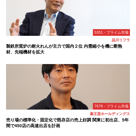
5351・プライム市場
品川リフラ
製鉄所窯炉の耐火れんが主力で国内２位 内需縮小を機に断熱
材、先端機材を拡大
7679・プライム市場
薬王堂ホールディングス
売り場の標準化・固定化で既存店の売上好調 関東に初出店、5年
間で450店の高速出店を計画