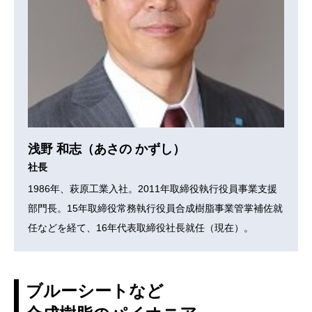
浅野 和志（あさの かずし）
社長
1986年、萩原工業入社。2011年取締役執行役員事業支援
部門長。15年取締役常務執行役員合成樹脂事業管掌補佐就
任などを経て、16年代表取締役社長就任（現在）。
ブルーシートなど