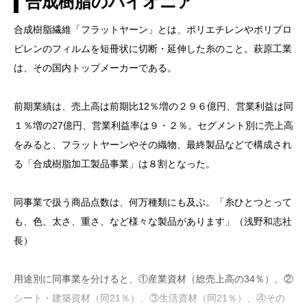
合成樹脂のパイオニア
合成樹脂繊維「フラットヤーン」とは、ポリエチレンやポリプロ
ピレンのフィルムを短冊状に切断・延伸した糸のこと。萩原工業
は、その国内トップメーカーである。
前期業績は、売上高は前期比12％増の２９６億円、営業利益は同
１％増の27億円、営業利益率は９・２％。セグメント別に売上高
をみると、フラットヤーンやその織物、最終製品などで構成され
る「合成樹脂加工製品事業」は８割となった。
同事業で扱う商品点数は、何万種類にも及ぶ。「糸ひとつとって
も、色、太さ、重さ、など様々な製品があります」（浅野和志社
長）
用途別に同事業を分けると、①産業資材（総売上高の34％）、②
シート・建築資材（同21％）、③生活資材（同21％）、④その