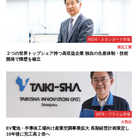
6524・スタンダード市場
湖北工業
２つの世界トップシェア持つ高収益企業 独自の生産体制・技術
開発で障壁を確立
1979・プライム市場
大気社
EV電池・半導体工場向け産業空調事業拡大 長期経営計画策定し
10年後に完工高２倍へ