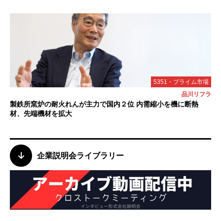
5351・プライム市場
品川リフラ
製鉄所窯炉の耐火れんが主力で国内２位 内需縮小を機に断熱
材、先端機材を拡大
企業説明会ライブラリー