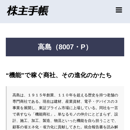
高島（8007・P）
“機能”で稼ぐ商社、その進化のかたち
高島は、１９１５年創業、１１０年を超える歴史を持つ老舗の
専門商社である。現在は建材、産業資材、電子・デバイスの３
事業を展開し、東証プライム市場に上場している。同社を一言
で表すなら「機能商社」。単なるモノの仲介にとどまらず、設
計、施工、加工、製造、物流といった機能を自ら担うことで、
顧客の省エネ化・省力化に貢献してきた。統合報告書を読み解