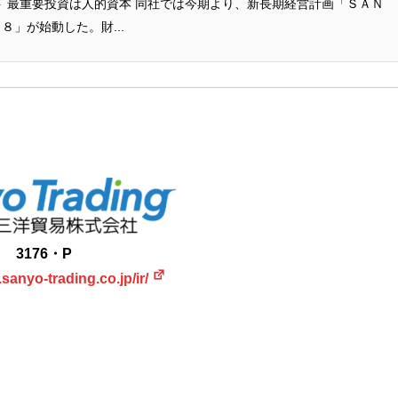
ト 最重要投資は人的資本 同社では今期より、新長期経営計画「ＳＡＮ
」が始動した。財...
3176・P
sanyo-trading.co.jp/ir/