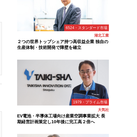
6524・スタンダード市場
湖北工業
２つの世界トップシェア持つ高収益企業 独自の
生産体制・技術開発で障壁を確立
1979・プライム市場
大気社
EV電池・半導体工場向け産業空調事業拡大 長
期経営計画策定し10年後に完工高２倍へ