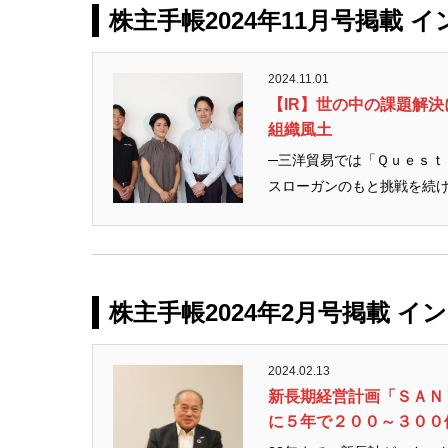
株主手帳2024年11月号掲載 
2024.11.01
【IR】世の中の課題解
組織風土
─三洋貿易では「Ｑｕｅｓ
スローガンのもと挑戦を続け
株主手帳2024年2月号掲載 イ
2024.02.13
新長期経営計画「ＳＡＮ
に５年で２００～３００