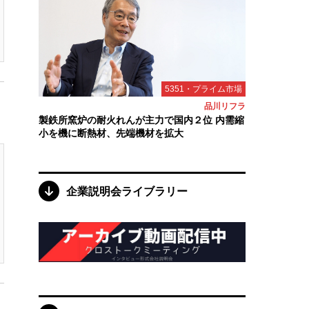
5351・プライム市場
品川リフラ
製鉄所窯炉の耐火れんが主力で国内２位 内需縮
小を機に断熱材、先端機材を拡大
企業説明会ライブラリー