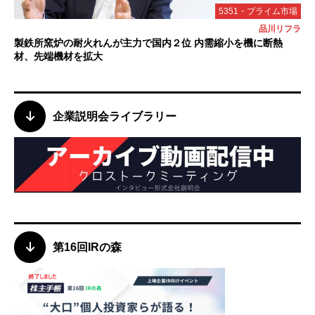
5351・プライム市場
品川リフラ
製鉄所窯炉の耐火れんが主力で国内２位 内需縮小を機に断熱
材、先端機材を拡大
企業説明会ライブラリー
第16回IRの森